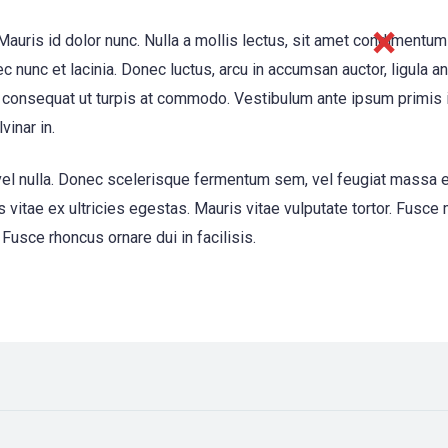
auris id dolor nunc. Nulla a mollis lectus, sit amet condimentum
ec nunc et lacinia. Donec luctus, arcu in accumsan auctor, ligula a
consequat ut turpis at commodo. Vestibulum ante ipsum primis in 
vinar in.
 eu vel nulla. Donec scelerisque fermentum sem, vel feugiat massa 
 vitae ex ultricies egestas. Mauris vitae vulputate tortor. Fusce
Fusce rhoncus ornare dui in facilisis.