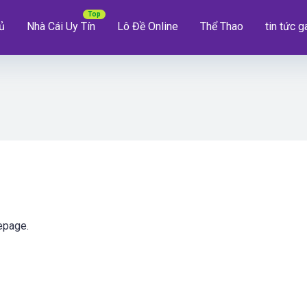
ủ
Nhà Cái Uy Tín
Lô Đề Online
Thể Thao
tin tức 
epage.