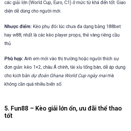
các giải lớn (World Cup, Euro, C1) ở mức từ khá đến tốt. Giao
diện dễ dùng cho người mới.
Nhược điểm:
Kèo phụ đôi lúc chưa đa dạng bằng 188bet
hay w88, nhất là các kèo player props, thẻ vàng riêng cầu
thủ.
Phù hợp:
Anh em mới vào thị trường hoặc người thích sự
đơn giản: kèo 1×2, châu Á chính, tài xỉu tổng bàn, dễ áp dụng
cho kịch bản
dự đoán Ghana World Cup ngày mai
mà
không cần quá nhiều biến số.
5. Fun88 – Kèo giải lớn ổn, ưu đãi thể thao
tốt