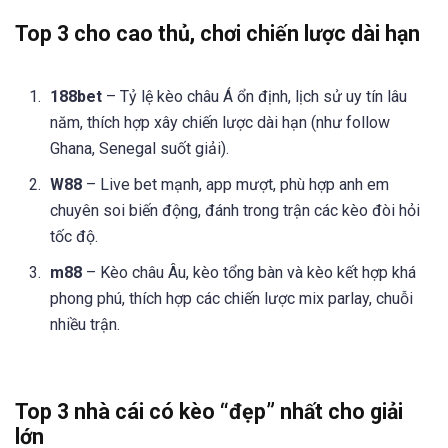
Top 3 cho cao thủ, chơi chiến lược dài hạn
188bet
– Tỷ lệ kèo châu Á ổn định, lịch sử uy tín lâu
năm, thích hợp xây chiến lược dài hạn (như follow
Ghana, Senegal suốt giải).
W88
– Live bet mạnh, app mượt, phù hợp anh em
chuyên soi biến động, đánh trong trận các kèo đòi hỏi
tốc độ.
m88
– Kèo châu Âu, kèo tổng bàn và kèo kết hợp khá
phong phú, thích hợp các chiến lược mix parlay, chuỗi
nhiều trận.
Top 3 nhà cái có kèo “đẹp” nhất cho giải
lớn