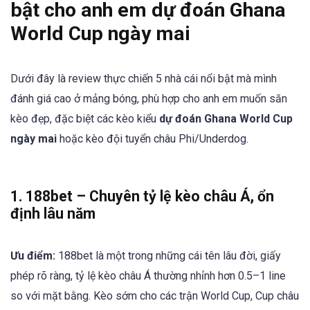
bật cho anh em dự đoán Ghana
World Cup ngày mai
Dưới đây là review thực chiến 5 nhà cái nổi bật mà mình
đánh giá cao ở mảng bóng, phù hợp cho anh em muốn săn
kèo đẹp, đặc biệt các kèo kiểu
dự đoán Ghana World Cup
ngày mai
hoặc kèo đội tuyển châu Phi/Underdog.
1. 188bet – Chuyên tỷ lệ kèo châu Á, ổn
định lâu năm
Ưu điểm:
188bet là một trong những cái tên lâu đời, giấy
phép rõ ràng, tỷ lệ kèo châu Á thường nhỉnh hơn 0.5–1 line
so với mặt bằng. Kèo sớm cho các trận World Cup, Cup châu