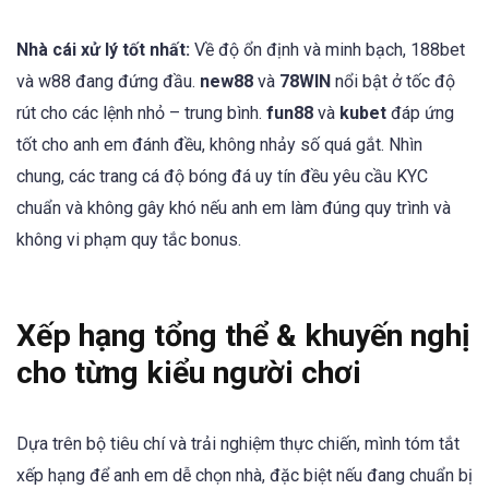
Nhà cái xử lý tốt nhất:
Về độ ổn định và minh bạch, 188bet
và w88 đang đứng đầu.
new88
và
78WIN
nổi bật ở tốc độ
rút cho các lệnh nhỏ – trung bình.
fun88
và
kubet
đáp ứng
tốt cho anh em đánh đều, không nhảy số quá gắt. Nhìn
chung, các trang cá độ bóng đá uy tín đều yêu cầu KYC
chuẩn và không gây khó nếu anh em làm đúng quy trình và
không vi phạm quy tắc bonus.
Xếp hạng tổng thể & khuyến nghị
cho từng kiểu người chơi
Dựa trên bộ tiêu chí và trải nghiệm thực chiến, mình tóm tắt
xếp hạng để anh em dễ chọn nhà, đặc biệt nếu đang chuẩn bị