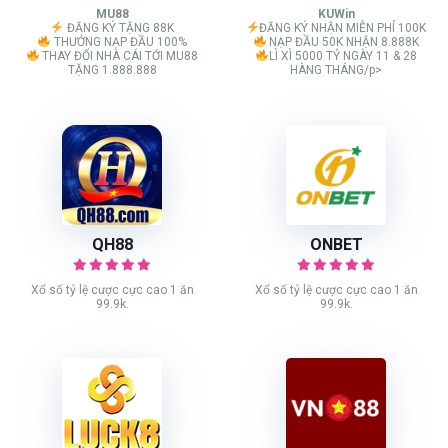
MU88
KUWin
ĐĂNG KÝ TẶNG 88K
ĐĂNG KÝ NHẬN MIỄN PHÍ 100K
THƯỞNG NẠP ĐẦU 100%
NẠP ĐẦU 50K NHẬN 8.888K
THAY ĐỔI NHÀ CÁI TỚI MU88
LÌ XÌ 5000 TỶ NGÀY 11 & 28
TẶNG 1.888.888
HÀNG THÁNG/p>
QH88
ONBET
Xổ số tỷ lệ cược cực cao 1 ăn
Xổ số tỷ lệ cược cực cao 1 ăn
99.9k.
99.9k.