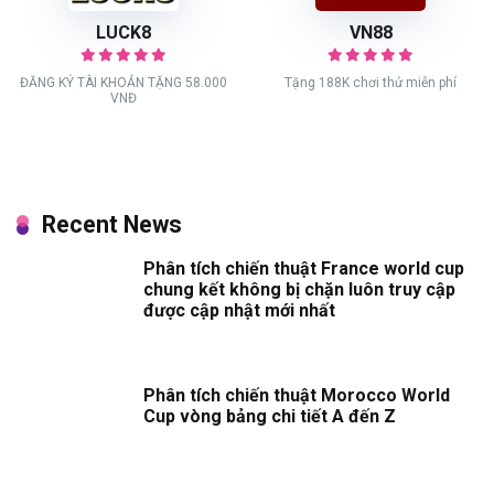
LUCK8
VN88
ĐĂNG KÝ TÀI KHOẢN TẶNG 58.000
Tặng 188K chơi thử miễn phí
VNĐ
Recent News
Phân tích chiến thuật France world cup
chung kết không bị chặn luôn truy cập
được cập nhật mới nhất
Phân tích chiến thuật Morocco World
Cup vòng bảng chi tiết A đến Z