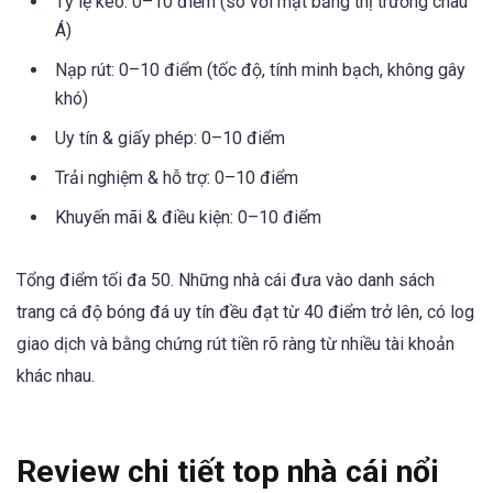
Tỷ lệ kèo: 0–10 điểm (so với mặt bằng thị trường châu
Á)
Nạp rút: 0–10 điểm (tốc độ, tính minh bạch, không gây
khó)
Uy tín & giấy phép: 0–10 điểm
Trải nghiệm & hỗ trợ: 0–10 điểm
Khuyến mãi & điều kiện: 0–10 điểm
Tổng điểm tối đa 50. Những nhà cái đưa vào danh sách
trang cá độ bóng đá uy tín đều đạt từ 40 điểm trở lên, có log
giao dịch và bằng chứng rút tiền rõ ràng từ nhiều tài khoản
khác nhau.
Review chi tiết top nhà cái nổi