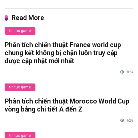
Read More
tin tức game
Phân tích chiến thuật France world cup
chung kết không bị chặn luôn truy cập
được cập nhật mới nhất
824
tin tức game
Phân tích chiến thuật Morocco World Cup
vòng bảng chi tiết A đến Z
628
tin tức game