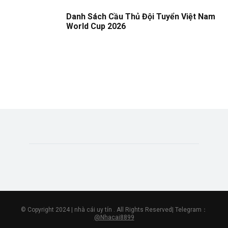
Danh Sách Cầu Thủ Đội Tuyển Việt Nam
World Cup 2026
© Copyright 2024 | nhà cái uy tín . All Rights Reserved| Telegram：
@Nhacai8899