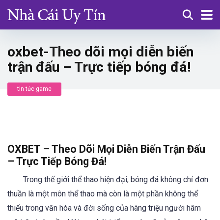
oxbet-Theo dõi mọi diễn biến
trận đấu – Trực tiếp bóng đá!
tin tức game
OXBET – Theo Dõi Mọi Diễn Biến Trận Đấu
– Trực Tiếp Bóng Đá!
Trong thế giới thể thao hiện đại, bóng đá không chỉ đơn
thuần là một môn thể thao mà còn là một phần không thể
thiếu trong văn hóa và đời sống của hàng triệu người hâm