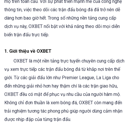
mộ trên toàn cầu. Với sự phát triển mạnh mẽ của công nghệ
thông tin, việc theo dõi các trận đấu bóng đá đã trở nên dễ
dàng hơn bao giờ hết. Trong số những nền tảng cung cấp
dịch vụ này, OXBET nổi bật với khả năng theo dõi mọi diễn
biến trận đấu trực tiếp.
1. Giới thiệu về OXBET
OXBET là một nền tảng trực tuyến chuyên cung cấp dịch
vụ xem trực tiếp các trận đấu bóng đá từ khắp nơi trên thế
giới. Từ các giải đấu lớn như Premier League, La Liga cho
đến những giải nhỏ hơn hay thậm chí là các trận giao hữu,
OXBET đều có mặt để phục vụ nhu cầu của người hâm mộ.
Không chỉ đơn thuần là xem bóng đá, OXBET còn mang đến
trải nghiệm tương tác phong phú giúp người dùng cảm nhận
được nhịp đập của từng trận đấu.