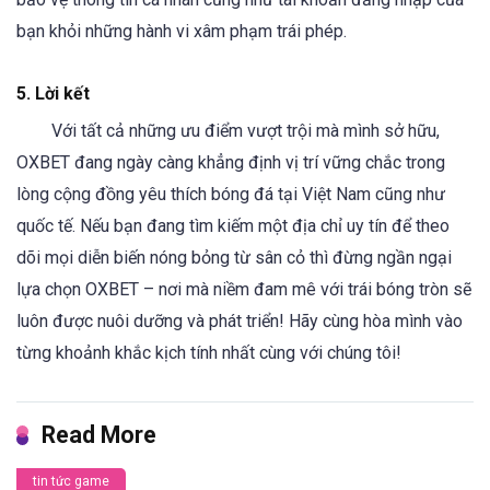
bạn khỏi những hành vi xâm phạm trái phép.
5. Lời kết
Với tất cả những ưu điểm vượt trội mà mình sở hữu,
OXBET đang ngày càng khẳng định vị trí vững chắc trong
lòng cộng đồng yêu thích bóng đá tại Việt Nam cũng như
quốc tế. Nếu bạn đang tìm kiếm một địa chỉ uy tín để theo
dõi mọi diễn biến nóng bỏng từ sân cỏ thì đừng ngần ngại
lựa chọn OXBET – nơi mà niềm đam mê với trái bóng tròn sẽ
luôn được nuôi dưỡng và phát triển! Hãy cùng hòa mình vào
từng khoảnh khắc kịch tính nhất cùng với chúng tôi!
Read More
tin tức game