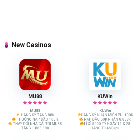
New Casinos
MU88
KUWin
MU88
KUWin
ĐĂNG KÝ TẶNG 88K
ĐĂNG KÝ NHẬN MIỄN PHÍ 100K
THƯỞNG NẠP ĐẦU 100%
NẠP ĐẦU 50K NHẬN 8.888K
THAY ĐỔI NHÀ CÁI TỚI MU88
LÌ XÌ 5000 TỶ NGÀY 11 & 28
TẶNG 1.888.888
HÀNG THÁNG/p>