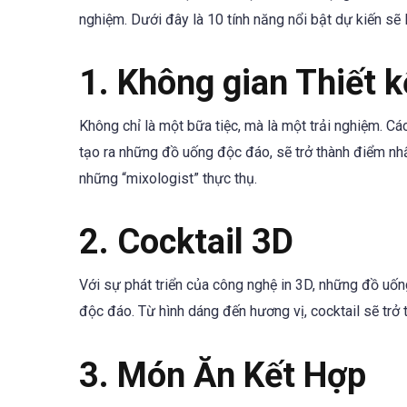
nghiệm. Dưới đây là 10 tính năng nổi bật dự kiến sẽ 
1. Không gian Thiết 
Không chỉ là một bữa tiệc, mà là một trải nghiệm. Các
tạo ra những đồ uống độc đáo, sẽ trở thành điểm nhấ
những “mixologist” thực thụ.
2. Cocktail 3D
Với sự phát triển của công nghệ in 3D, những đồ uố
độc đáo. Từ hình dáng đến hương vị, cocktail sẽ trở 
3. Món Ăn Kết Hợp