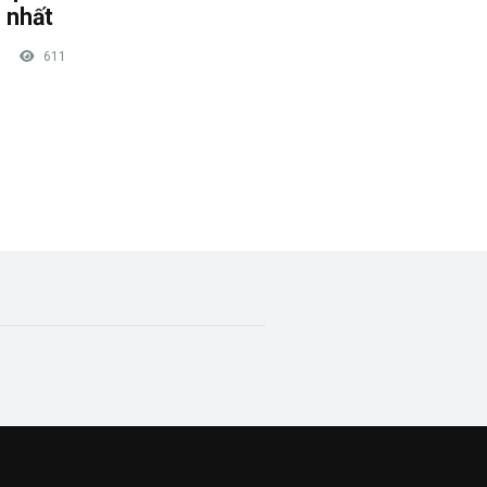
n nhất
611