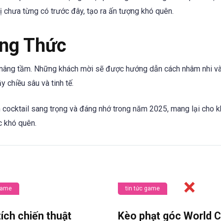
 chưa từng có trước đây, tạo ra ấn tượng khó quên.
ởng Thức
c nâng tầm. Những khách mời sẽ được hướng dẫn cách nhâm nhi v
 chiều sâu và tinh tế.
 cocktail sang trọng và đáng nhớ trong năm 2025, mang lại cho 
c khó quên.
 game
tin tức game
ích chiến thuật
Kèo phạt góc World 