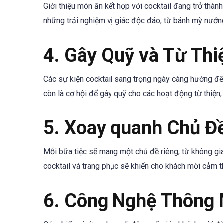
Giới thiệu món ăn kết hợp với cocktail đang trở thành
những trải nghiệm vị giác độc đáo, từ bánh mỳ nướng
4. Gây Quỹ và Từ Thi
Các sự kiện cocktail sang trọng ngày càng hướng đế
còn là cơ hội để gây quỹ cho các hoạt động từ thiện,
5. Xoay quanh Chủ Đ
Mỗi bữa tiệc sẽ mang một chủ đề riêng, từ không gia
cocktail và trang phục sẽ khiến cho khách mời cảm t
6. Công Nghệ Thông 