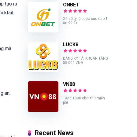
úp tạo ra
ONBET
cktail.
Xổ số tỷ lệ cược cực cao 1
ăn 99.9k.
LUCK8
ống mà
ĐĂNG KÝ TÀI KHOẢN TẶNG
58.000 VNĐ
VN88
gian,
Tặng 188K chơi thử miễn
phí
Recent News