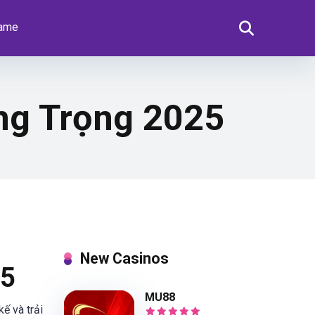
game
ng Trọng 2025
New Casinos
25
MU88
ế và trải