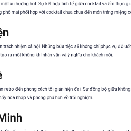
 một xu hướng hot. Sự kết hợp tinh tế giữa cocktail và ẩm thực gi
 phô mai phối hợp với cocktail chua chua đến món tráng miệng co
ện
n trách nhiệm xã hội. Những bữa tiệc sẽ không chỉ phục vụ đồ u
 tạo ra một không khí nhân văn và ý nghĩa cho khách mời.
ề
n retro đến phong cách tối giản hiện đại. Sự đồng bộ giữa không 
hấy hòa nhập và phong phú hơn về trải nghiệm.
Minh