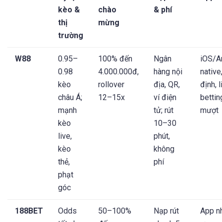
kèo &
chào
& phí
thị
mừng
trường
W88
0.95–
100% đến
Ngân
iOS/A
0.98
4.000.000đ,
hàng nội
native
kèo
rollover
địa, QR,
định, l
châu Á;
12–15x
ví điện
bettin
mạnh
tử; rút
mượt
kèo
10–30
live,
phút,
kèo
không
thẻ,
phí
phạt
góc
188BET
Odds
50–100%
Nạp rút
App nh