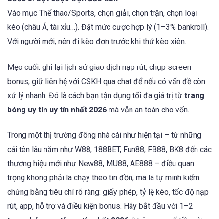
Vào mục Thể thao/Sports, chọn giải, chọn trận, chọn loại
kèo (châu Á, tài xỉu…). Đặt mức cược hợp lý (1–3% bankroll).
Với người mới, nên đi kèo đơn trước khi thử kèo xiên.
Mẹo cuối: ghi lại lịch sử giao dịch nạp rút, chụp screen
bonus, giữ liên hệ với CSKH qua chat để nếu có vấn đề còn
xử lý nhanh. Đó là cách bạn tận dụng tối đa giá trị từ
trang
bóng uy tín uy tín nhất 2026
mà vẫn an toàn cho vốn.
Trong một thị trường đông nhà cái như hiện tại – từ những
cái tên lâu năm như W88, 188BET, Fun88, FB88, BK8 đến các
thương hiệu mới như New88, MU88, AE888 – điều quan
trọng không phải là chạy theo tin đồn, mà là tự mình kiểm
chứng bằng tiêu chí rõ ràng: giấy phép, tỷ lệ kèo, tốc độ nạp
rút, app, hỗ trợ và điều kiện bonus. Hãy bắt đầu với 1–2