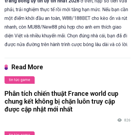
trang bóng uy tín uy tín nhất 2026
ở trên, nạp số tiền vừa
phải, trải nghiệm thực tế rồi mới tăng hạn mức. Nếu bạn cần
một điểm khởi đầu an toàn, W88/188BET cho kèo ổn và rút
nhanh, còn MU88/New88 phù hợp cho anh em thích giao
diện Việt và nhiều khuyến mãi. Chọn đúng nhà cái, bạn đã đi
được nửa đường trên hành trình cược bóng lâu dài và có lời.
Read More
tin tức game
Phân tích chiến thuật France world cup
chung kết không bị chặn luôn truy cập
được cập nhật mới nhất
826
tin tức game