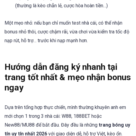
(thường là kèo chẵn lẻ, cược hòa hoàn tiền…)
Một mẹo nhỏ: nếu bạn chỉ muốn test nhà cái, có thể nhận
bonus nhỏ thôi, cược chậm rãi, vừa chơi vừa kiểm tra tốc độ
nạp rút, hỗ trợ… trước khi nạp mạnh hơn.
Hướng dẫn đăng ký nhanh tại
trang tốt nhất & mẹo nhận bonus
ngay
Dựa trên tổng hợp thực chiến, mình thường khuyên anh em
mới chọn 1 trong 3 nhà cái: W88, 188BET hoặc
New88/MU88 để bắt đầu. Đây đều là những
trang bóng uy
tín uy tín nhất 2026
với giao diện dễ, hỗ trợ Việt, kèo ổn.