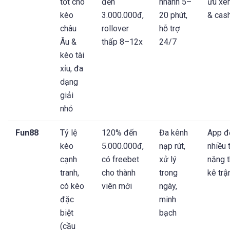
tốt cho
đến
nhanh 5–
ưu xe
kèo
3.000.000đ,
20 phút,
& cas
châu
rollover
hỗ trợ
Âu &
thấp 8–12x
24/7
kèo tài
xỉu, đa
dạng
giải
nhỏ
Fun88
Tỷ lệ
120% đến
Đa kênh
App đ
kèo
5.000.000đ,
nạp rút,
nhiều 
cạnh
có freebet
xử lý
năng 
tranh,
cho thành
trong
kê trậ
có kèo
viên mới
ngày,
đặc
minh
biệt
bạch
(cầu