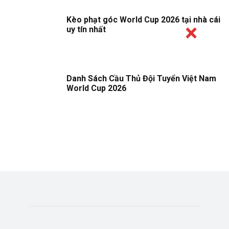
Kèo phạt góc World Cup 2026 tại nhà cái
uy tín nhất
Danh Sách Cầu Thủ Đội Tuyển Việt Nam
World Cup 2026