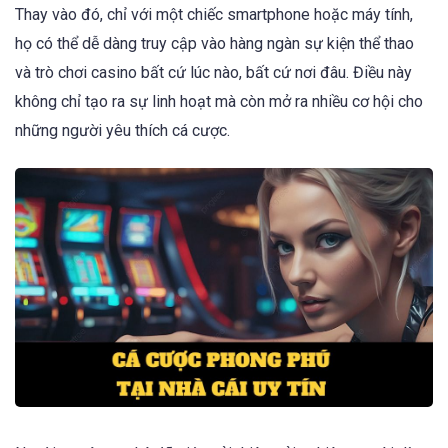
Thay vào đó, chỉ với một chiếc smartphone hoặc máy tính,
họ có thể dễ dàng truy cập vào hàng ngàn sự kiện thể thao
và trò chơi casino bất cứ lúc nào, bất cứ nơi đâu. Điều này
không chỉ tạo ra sự linh hoạt mà còn mở ra nhiều cơ hội cho
những người yêu thích cá cược.