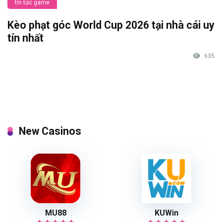
tin tức game
Kèo phạt góc World Cup 2026 tại nhà cái uy
tín nhất
635
New Casinos
MU88
KUWin