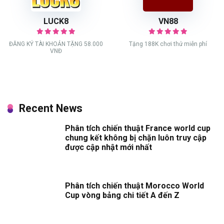
LUCK8
VN88
ĐĂNG KÝ TÀI KHOẢN TẶNG 58.000
Tặng 188K chơi thử miễn phí
VNĐ
Recent News
Phân tích chiến thuật France world cup
chung kết không bị chặn luôn truy cập
được cập nhật mới nhất
Phân tích chiến thuật Morocco World
Cup vòng bảng chi tiết A đến Z