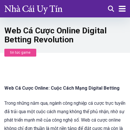
Web Cá Cược Online Digital
Betting Revolution
tin tức game
Web Cá Cược Online: Cuộc Cách Mạng Digital Betting
Trong những năm qua, ngành công nghiệp cá cược trực tuyến
đã trải qua một cuộc cách mạng không thể phủ nhận, nhờ sự
phát triển mạnh mẽ của công nghệ số. Web cá cược online
không chỉ đơn thuần là một nền tảng để đặt cược mà còn là