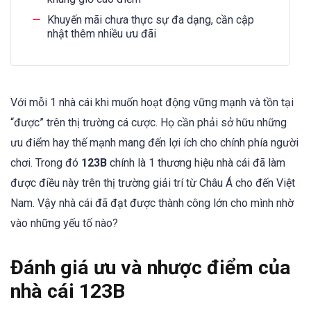
Khuyến mãi chưa thực sự đa dạng, cần cập
nhật thêm nhiều ưu đãi
Với mỗi 1 nhà cái khi muốn hoạt động vững mạnh và tồn tại
“được” trên thị trường cá cược. Họ cần phải sở hữu những
ưu điểm hay thế mạnh mang đến lợi ích cho chính phía người
chơi. Trong đó
123B
chính là 1 thương hiệu nhà cái đã làm
được điều này trên thị trường giải trí từ Châu Á cho đến Việt
Nam. Vậy nhà cái đã đạt được thành công lớn cho mình nhờ
vào những yếu tố nào?
Đánh giá ưu và nhược điểm của
nhà cái 123B