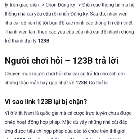
lý trên giao diện -> Chọn Đăng ký -> Điền các thông tin mà hệ
thống nhà cái yêu cầu rồi nhấn Đăng ký. Sau đó, nhân viên
nhà cái sẽ liên hệ tới bạn để xác minh các thông tin cần thiết.
Thành viên làm theo các yêu cầu của nhà cái để nhanh chóng
trở thành đại lý
123B
.
Người chơi hỏi – 123B trả lời
Chuyên mục người chơi hỏi nhà cái sẽ trả lời cho anh em
những thắc mắc hay gặp nhất về
123B
. Cụ thể là:
Vì sao link 123B lại bị chặn?
Vì ở Việt Nam là quốc gia mà cá cược trực tuyến chưa được
phép hoạt động hợp pháp. Mặc dù vậy những nhà cái đáp
ứng được tiêu chí hợp pháp của các tổ chức trên thế giới