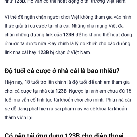
như
123B
. Họ vẫn có thể hoạt động ở thị trường Việt Nam.
Vì thế để ngăn chặn người chơi Việt không tham gia vào hình
thức giải trí cá cược tại nhà cái. Những nhà mạng Việt đã
chặn những đường link của
123B
để họ không thể hoạt động
ở nước ta được nữa. Đây chính là lý do khiến cho các đường
link nhà cái hay
123B
bị chặn ở Việt Nam.
Độ tuổi cá cược ở nhà cái là bao nhiêu?
Hiện nay, 18 tuổi trở lên chính là độ tuổi để anh em tham gia
chơi cá cược tại nhà cái
123B
. Ngược lại anh em chưa đủ 18
tuổi mà vẫn cố tình tạo tài khoản chơi cho mình. Phía nhà cái
sẽ dễ dàng phát hiện ra sai phạm này và sẽ khoá tài khoản
thành viên lại.
Có nên tải ứng dụng 123B cho điện thoại