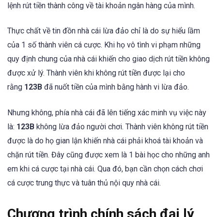
lệnh rút tiền thành công về tài khoản ngân hàng của mình.
Thực chất về tin đồn nhà cái lừa đảo chỉ là do sự hiểu lầm
của 1 số thành viên cá cược. Khi họ vô tình vi phạm những
quy định chung của nhà cái khiến cho giao dịch rút tiền không
được xử lý. Thành viên khi không rút tiền được lại cho
rằng
123B
đã nuốt tiền của mình bằng hành vi lừa đảo.
Nhưng không, phía nhà cái đã lên tiếng xác minh vụ việc này
là:
123B
không lừa đảo người chơi. Thành viên không rút tiền
được là do họ gian lận khiến nhà cái phải khoá tài khoản và
chặn rút tiền. Đây cũng được xem là 1 bài học cho những anh
em khi cá cược tại nhà cái. Qua đó, bạn cần chọn cách chơi
cá cược trung thực và tuân thủ nội quy nhà cái.
Chương trình chính sách đại lý