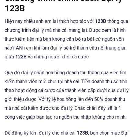
123B
Hiện nay nhiều anh em lại thích hợp tác với
123B
thông qua
chương trình đại lý mà nhà cái mang lại. Được xem là hình
thức kiếm tiền mà bạn không cần bỏ ra bất cứ nguồn vốn
nào? ANh em khi làm đại lý sẽ trở thành cầu nối trung gian
giữa
123B
và những người chơi cá cược.
Qua đó đại lý nhận hoa hồng doanh thu thông qua việc tìm
kiếm thành viên mới chơi tại nhà cái. Tiền doanh thu sẽ tính
theo hoạt động cá cược của thành viên cấp dưới của đại lý
giới thiệu được. Với tỷ lệ hoa hồng lên đến 50% doanh thu
mà nhà cái kiếm được cho đại lý. Chắc chắn đây sẽ là 1
công việc giúp bạn tạo ra nguồn thu nhập khủng cho mình.
Để đăng ký làm đại lý cho nhà cái
123B
, bạn chọn mục Đại