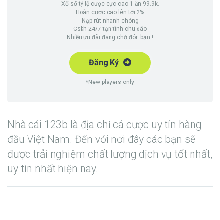
Xổ số tỷ lệ cược cực cao 1 ăn 99.9k.
Hoàn cược cao lên tới 2%
Nạp rút nhanh chóng
Cskh 24/7 tận tình chu đáo
Nhiều ưu đãi đang chờ đón bạn !
Đăng Ký
*New players only
Nhà cái 123b là địa chỉ cá cược uy tín hàng
đầu Việt Nam. Đến với nơi đây các bạn sẽ
được trải nghiệm chất lượng dịch vụ tốt nhất,
uy tín nhất hiện nay.