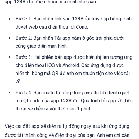
app
123B
cho điện thoại của mình như sau:
Bước 1: Bạn nhận link vào
123B
rồi truy cập bằng trình
duyệt web của điện thoại di động.
Bước 2: Bạn nhấn Tải app nằm ở góc trái phía dưới
cùng giao diện màn hình.
Bước 3: Hai phiên bản app được hiển thị lên tương ứng
cho điện thoại iOS và Android. Các ứng dụng được
hiển thị bằng mã QR để anh em thuận tiện cho việc tải
về.
Bước 4: Bạn muốn tải ứng dụng nào thì tiến hành quét
mã QRcode của app
123B
đó. Quá trình tải app về điện
thoại sẽ diễn ra với thời gian 1 phút.
Việc cài đặt app sẽ diễn ra tự động ngay sau khi ứng dụng
được tải thành công về điện thoại của bạn. Anh em chỉ cần