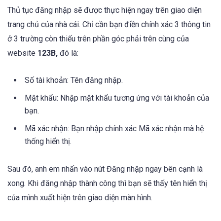
Thủ tục đăng nhập sẽ được thực hiện ngay trên giao diện
trang chủ của nhà cái. Chỉ cần bạn điền chính xác 3 thông tin
ở 3 trường còn thiếu trên phần góc phải trên cùng của
website
123B,
đó là:
Số tài khoản: Tên đăng nhập.
Mật khẩu: Nhập mật khẩu tương ứng với tài khoản của
bạn.
Mã xác nhận: Bạn nhập chính xác Mã xác nhận mà hệ
thống hiển thị.
Sau đó, anh em nhấn vào nút Đăng nhập ngay bên cạnh là
xong. Khi đăng nhập thành công thì bạn sẽ thấy tên hiển thị
của mình xuất hiện trên giao diện màn hình.