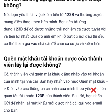
không?
Nếu bạn yêu thích việc kiếm tiền từ
123B
và thường xuyên
mang điện thoại theo bên mình. Bạn nên tải ứng
dụng
123B
để có được những trải nghiệm cá cược tuyệt vời
và tiện lợi nhất. Qua đó anh em khi ở bất cứ nơi đâu thì đều
có thể tham gia vào nhà cái để chơi cá cược và kiếm tiền.
Quên mật khẩu tài khoản cược của thành
viên lấy lại được không?
Có, thành viên khi quên mật khẩu đăng nhập vào tài khoản
của mình tại nhà cái. Bạn hãy nhấn vào mục Quên mật khẩu -
> Điền vào các thông tin cá nhân của mình theo yêu cầu liên
quan tới tài khoản
123B
của thành viên. Sau đó, bạn nhấn
Gửi để nhận lại mật khẩu mới được nhà cái gửi vào email
cho bạn.