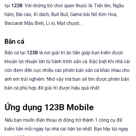
tại
123B
. Với những trò chơi quen thuộc là: Tiến lên, Ngầu
hầm, Bài cào, Xì dách, Bull Bull, Game bài Nổ Kim Hoa,
Baccarat Mậu Binh, Lì xì, Mạt chược…
Bắn cá
Bắn cá tại
123B
là nơi giải trí ăn tiền giúp bạn kiếm được
khoản lợi nhuận lớn từ hành trình săn cá. Đặc biệt khi nhà cái
còn đem đến cực nhiều các phiên bản săn cá khác nhau cho
anh em trải nghiệm. Nhờ vậy mà bạn sẽ tìm được phiên bản
bắn cá phù hợp để giải trí được hiệu quả nhất.
Ứng dụng 123B Mobile
Nếu bạn muốn điện thoại di động trở thành 1 công cụ để
kiếm tiền mỗi ngày tại nhà cái tiện lợi nhất. Bạn hãy tải ngay