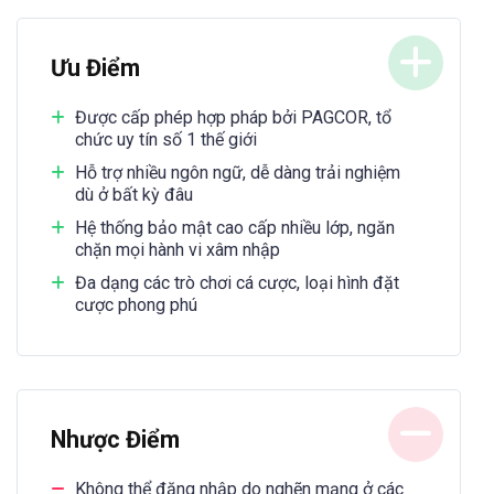
Ưu Điểm
Được cấp phép hợp pháp bởi PAGCOR, tổ
chức uy tín số 1 thế giới
Hỗ trợ nhiều ngôn ngữ, dễ dàng trải nghiệm
dù ở bất kỳ đâu
Hệ thống bảo mật cao cấp nhiều lớp, ngăn
chặn mọi hành vi xâm nhập
Đa dạng các trò chơi cá cược, loại hình đặt
cược phong phú
Nhược Điểm
Không thể đăng nhập do nghẽn mạng ở các