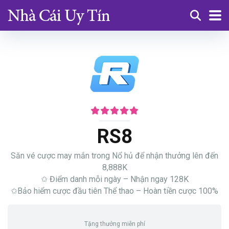
RS8
Săn vé cược may mắn trong Nổ hủ để nhận thưởng lên đến
8,888K
✩ Điểm danh mỗi ngày – Nhận ngay 128K
✩Bảo hiểm cược đầu tiên Thể thao – Hoàn tiền cược 100%
Tặng thưởng miễn phí