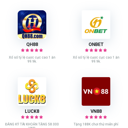
QH88
ONBET
Xổ số tỷ lệ cược cực cao 1 ăn
Xổ số tỷ lệ cược cực cao 1 ăn
99.9k.
99.9k.
LUCK8
VN88
ĐĂNG KÝ TÀI KHOẢN TẶNG 58.000
Tặng 188K chơi thử miễn phí