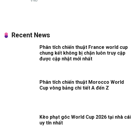
VNĐ
Recent News
Phân tích chiến thuật France world cup
chung kết không bị chặn luôn truy cập
được cập nhật mới nhất
Phân tích chiến thuật Morocco World
Cup vòng bảng chi tiết A đến Z
Kèo phạt góc World Cup 2026 tại nhà cái
uy tín nhất