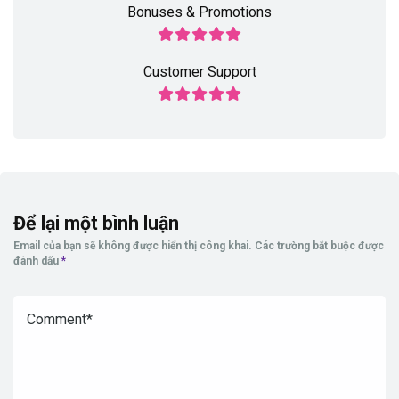
Bonuses & Promotions
Customer Support
Để lại một bình luận
Email của bạn sẽ không được hiển thị công khai.
Các trường bắt buộc được
đánh dấu
*