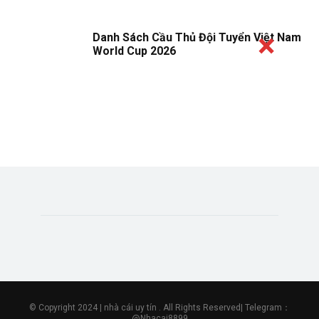
Danh Sách Cầu Thủ Đội Tuyển Việt Nam
World Cup 2026
© Copyright 2024 | nhà cái uy tín . All Rights Reserved| Telegram：
@Nhacai8899