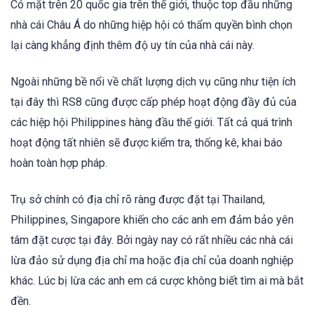
Có mặt trên 20 quốc gia trên thế giới, thuộc top đầu những
nhà cái Châu Á do những hiệp hội có thẩm quyền bình chọn
lại càng khẳng định thêm độ uy tín của nhà cái này.
Ngoài những bề nổi về chất lượng dịch vụ cũng như tiện ích
tại đây thì RS8 cũng được cấp phép hoạt động đầy đủ của
các hiệp hội Philippines hàng đầu thế giới. Tất cả quá trình
hoạt động tất nhiên sẽ được kiểm tra, thống kê, khai báo
hoàn toàn hợp pháp.
Trụ sở chính có địa chỉ rõ ràng được đặt tại Thailand,
Philippines, Singapore khiến cho các anh em đảm bảo yên
tâm đặt cược tại đây. Bởi ngày nay có rất nhiều các nhà cái
lừa đảo sử dụng địa chỉ ma hoặc địa chỉ của doanh nghiệp
khác. Lúc bị lừa các anh em cá cược không biết tìm ai mà bắt
đền.