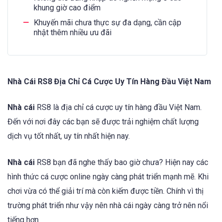
khung giờ cao điểm
Khuyến mãi chưa thực sự đa dạng, cần cập
nhật thêm nhiều ưu đãi
Nhà Cái RS8 Địa Chỉ Cá Cược Uy Tín Hàng Đầu Việt Nam
Nhà cái
RS8 là địa chỉ cá cược uy tín hàng đầu Việt Nam.
Đến với nơi đây các bạn sẽ được trải nghiệm chất lượng
dịch vụ tốt nhất, uy tín nhất hiện nay.
Nhà cái
RS8 bạn đã nghe thấy bao giờ chưa? Hiện nay các
hình thức cá cược online ngày càng phát triển mạnh mẽ. Khi
chơi vừa có thể giải trí mà còn kiếm được tiền. Chính vì thị
trường phát triển như vậy nên nhà cái ngày càng trở nên nổi
tiếng hơn.